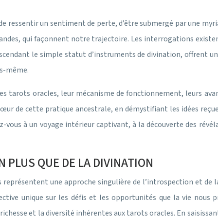
 de ressentir un sentiment de perte, d’être submergé par une myri
des, qui façonnent notre trajectoire. Les interrogations existen
scendant le simple statut d’instruments de divination, offrent un
ous-même.
des tarots oracles, leur mécanisme de fonctionnement, leurs ava
œur de cette pratique ancestrale, en démystifiant les idées reçue
z-vous à un voyage intérieur captivant, à la découverte des révé
N PLUS QUE DE LA DIVINATION
s représentent une approche singulière de l’introspection et de 
tive unique sur les défis et les opportunités que la vie nous 
hesse et la diversité inhérentes aux tarots oracles. En saisissant