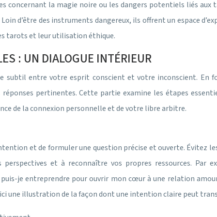
es concernant la magie noire ou les dangers potentiels liés aux t
Loin d’être des instruments dangereux, ils offrent un espace d’exp
s tarots et leur utilisation éthique.
ES : UN DIALOGUE INTÉRIEUR
subtil entre votre esprit conscient et votre inconscient. En fo
s réponses pertinentes. Cette partie examine les étapes essentie
nce de la connexion personnelle et de votre libre arbitre.
 intention et de formuler une question précise et ouverte. Évitez le
tes perspectives et à reconnaître vos propres ressources. Par 
puis-je entreprendre pour ouvrir mon cœur à une relation amoure
i une illustration de la façon dont une intention claire peut tran