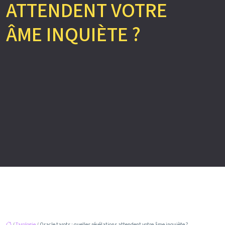
ATTENDENT VOTRE
ÂME INQUIÈTE ?
/
Tarologie
/ Oracle tarots : quelles révélations attendent votre âme inquiète ?