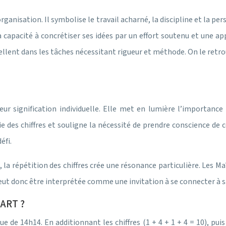
l’organisation. Il symbolise le travail acharné, la discipline et la p
e la capacité à concrétiser ses idées par un effort soutenu et une a
ellent dans les tâches nécessitant rigueur et méthode. On le ret
 leur signification individuelle. Elle met en lumière l’importa
ie des chiffres et souligne la nécessité de prendre conscience de c
éfi.
 la répétition des chiffres crée une résonance particulière. Les
peut donc être interprétée comme une invitation à se connecter à sa
ART ?
 14h14. En additionnant les chiffres (1 + 4 + 1 + 4 = 10), puis en