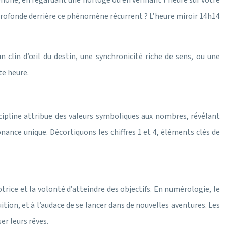
hone, en regardant une horloge ou en vérifiant l’heure sur votre
 profonde derrière ce phénomène récurrent ? L’heure miroir 14h14
 clin d’œil du destin, une synchronicité riche de sens, ou une
te heure.
scipline attribue des valeurs symboliques aux nombres, révélant
onance unique. Décortiquons les chiffres 1 et 4, éléments clés de
trice et la volonté d’atteindre des objectifs. En numérologie, le
tuition, et à l’audace de se lancer dans de nouvelles aventures. Les
er leurs rêves.