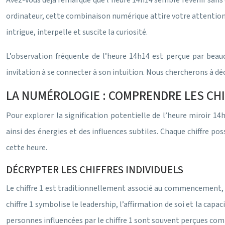
Avez-vous déjà remarqué que l’heure 14h14 semble revenir sans c
ordinateur, cette combinaison numérique attire votre attention.
intrigue, interpelle et suscite la curiosité.
L’observation fréquente de l’heure 14h14 est perçue par beauc
invitation à se connecter à son intuition. Nous chercherons à dé
LA NUMÉROLOGIE : COMPRENDRE LES CHI
Pour explorer la signification potentielle de l’heure miroir 1
ainsi des énergies et des influences subtiles. Chaque chiffre po
cette heure.
DÉCRYPTER LES CHIFFRES INDIVIDUELS
Le chiffre 1 est traditionnellement associé au commencement, à l
chiffre 1 symbolise le leadership, l’affirmation de soi et la capac
personnes influencées par le chiffre 1 sont souvent perçues comm