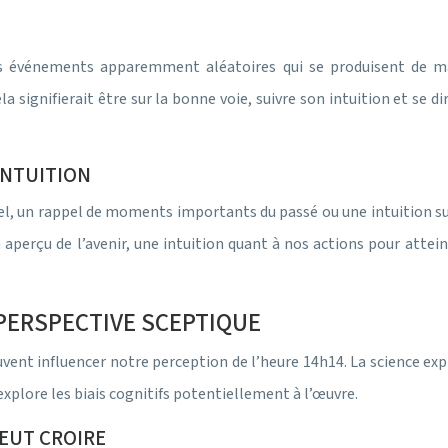
es événements apparemment aléatoires qui se produisent de man
a signifierait être sur la bonne voie, suivre son intuition et se d
INTUITION
 un rappel de moments importants du passé ou une intuition subtil
perçu de l’avenir, une intuition quant à nos actions pour attein
 PERSPECTIVE SCEPTIQUE
peuvent influencer notre perception de l’heure 14h14. La science 
xplore les biais cognitifs potentiellement à l’œuvre.
VEUT CROIRE