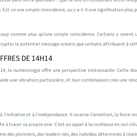
esse dans votre quotidien ? Que ce soit en consultant votre télép
 Est-ce une simple coïncidence, ou y a-t-il une signification plus
oup comme plus qu’une simple coïncidence. Certains y voient un
crypter le potentiel message univers que certains attribuent à cet
FFRES DE 14H14
4h14, la numérologie offre une perspective intéressante. Cette di
ssède une vibration particulière, et leur combinaison crée une rés
’initiative et à l’indépendance. Il incarne l’ambition, la force mo
ité à tracer sa propre voie. C’est un appel à la confiance en son in
e des pionniers, des leaders nés, des individus déterminés à réalis