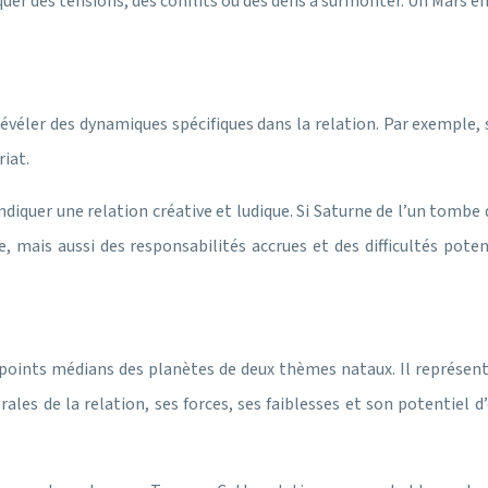
uer des tensions, des conflits ou des défis à surmonter. Un Mars en 
évéler des dynamiques spécifiques dans la relation. Par exemple, s
iat.
 indiquer une relation créative et ludique. Si Saturne de l’un tomb
 mais aussi des responsabilités accrues et des difficultés potent
 points médians des planètes de deux thèmes nataux. Il représente
 de la relation, ses forces, ses faiblesses et son potentiel d