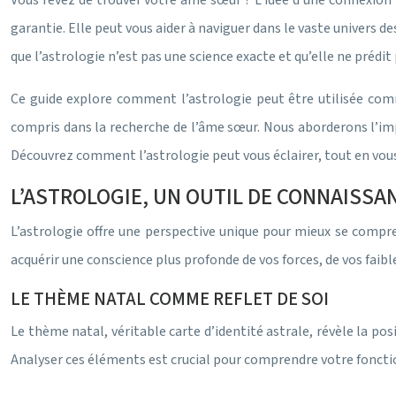
Vous rêvez de trouver votre âme sœur ? L’idée d’une connexion 
garantie. Elle peut vous aider à naviguer dans le vaste univers 
que l’astrologie n’est pas une science exacte et qu’elle ne prédi
Ce guide explore comment l’astrologie peut être utilisée com
compris dans la recherche de l’âme sœur. Nous aborderons l’imp
Découvrez comment l’astrologie peut vous éclairer, tout en vous
L’ASTROLOGIE, UN OUTIL DE CONNAISSAN
L’astrologie offre une perspective unique pour mieux se compr
acquérir une conscience plus profonde de vos forces, de vos faib
LE THÈME NATAL COMME REFLET DE SOI
Le thème natal, véritable carte d’identité astrale, révèle la p
Analyser ces éléments est crucial pour comprendre votre fonct