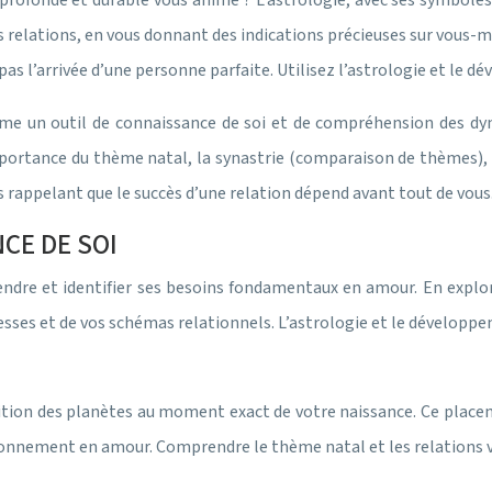
profonde et durable vous anime ? L’astrologie, avec ses symboles 
des relations, en vous donnant des indications précieuses sur vous-
t pas l’arrivée d’une personne parfaite. Utilisez l’astrologie et le
me un outil de connaissance de soi et de compréhension des dy
ortance du thème natal, la synastrie (comparaison de thèmes), et
 rappelant que le succès d’une relation dépend avant tout de vous
CE DE SOI
endre et identifier ses besoins fondamentaux en amour. En explor
lesses et de vos schémas relationnels. L’astrologie et le dévelop
osition des planètes au moment exact de votre naissance. Ce plac
ionnement en amour. Comprendre le thème natal et les relations v