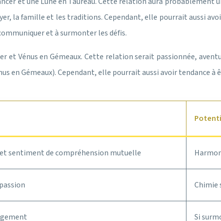
ncer et une Lune en Taureau. Cette relation aura probablement un
yer, la famille et les traditions. Cependant, elle pourrait aussi avo
communiquer et à surmonter les défis.
et Vénus en Gémeaux. Cette relation serait passionnée, aventureu
énus en Gémeaux). Cependant, elle pourrait aussi avoir tendance à 
Potenti
 et sentiment de compréhension mutuelle
Harmoni
 passion
Chimie 
gagement
Si surm