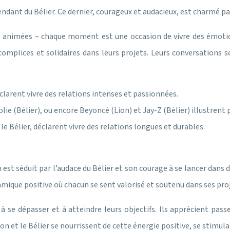
pendant du Bélier. Ce dernier, courageux et audacieux, est charmé pa
s animées – chaque moment est une occasion de vivre des émotions 
omplices et solidaires dans leurs projets. Leurs conversations
clarent vivre des relations intenses et passionnées.
lie (Bélier), ou encore Beyoncé (Lion) et Jay-Z (Bélier) illustrent
e Bélier, déclarent vivre des relations longues et durables.
 est séduit par l’audace du Bélier et son courage à se lancer dans de
mique positive où chacun se sent valorisé et soutenu dans ses proj
à se dépasser et à atteindre leurs objectifs. Ils apprécient pas
on et le Bélier se nourrissent de cette énergie positive, se stimu