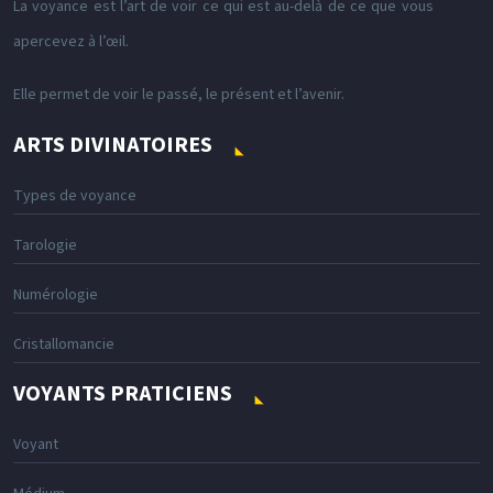
La voyance est l’art de voir ce qui est au-delà de ce que vous
apercevez à l’œil.
Elle permet de voir le passé, le présent et l’avenir.
ARTS DIVINATOIRES
Types de voyance
Tarologie
Numérologie
Cristallomancie
VOYANTS PRATICIENS
Voyant